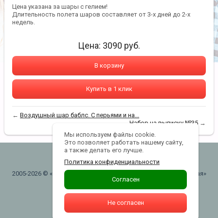
Цена указана за шары с гелием!
Длительность полета шаров составляет от 3-х дней до 2-х
недель.
Цена:
3090
руб.
В корзину
Купить в 1 клик
←
Воздушный шар баблс. С перьями и на...
Набор на выписку №35
→
Мы используем файлы cookie.
Это позволяет работать нашему сайту,
а также делать его лучше.
lanterns@yandex.ru
Политика конфиденциальности
2005-2026 © «"ШАРЫВАУ" воздушные шары . Москва. Таганская»
Согласен
Политика конфиденциальности
Не согласен
+7(916)740-43-43