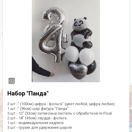
Набор "Панда"
2 шт -" (100см) цифра - фольга" (цвет любой, цифра любая)
1 шт -" (96см) шар фигура "Панда"
5 шт - 12" (33см) латексные пастель с обработкой Hi-Float
2 шт - 18" (45см) сердце - фольга
1 шт - индивидуальная надпись
3 шт - грузик для удержания шаров