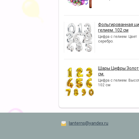
Фольгированная ци
гелием. 102 см
Цифра с гелием. Цвет
серебро.
Шары Цифры Золото
см.
Цифра с гелием. Высот
102 см
lanterns@yandex.ru