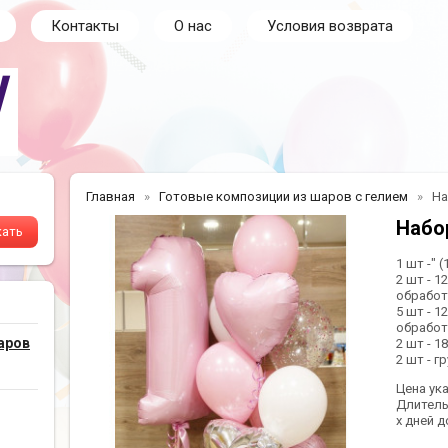
Контакты
О нас
Условия возврата
Главная
Готовые композиции из шаров с гелием
На
Набо
1 шт -" 
2 шт - 1
обработк
5 шт - 1
обработк
аров
2 шт - 1
2 шт - 
Цена ук
Длитель
х дней д