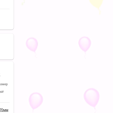
х
азмер
ей!
170мм