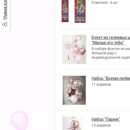
Комплект - 6 шт.
Букет из гелиевых 
"Милая это тебе"
В наборе фонтан из ша
большой шар с
индивидуальной надп
Набор "Время любв
11 шариков
Набор "Париж"
13 шариков