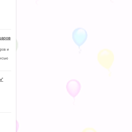
шаров
ров и
исью
и"