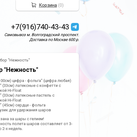
Корзина
(
0
)
+7(916)740-43-43
Самовывоз м. Волгоградский проспект.
Доставка по Москве 600 р.
бор "Нежность"
р "Нежность"
(100см) цифра - фольга" (цифра любая)
2" (33см) латексные с конфетти с
ой Hi-Float
2" (33см) латексные пастель с
ой Hi-Float
8" (45см) сердце - фольга
грузик для удержания шаров
азана за шары с гелием!
ность полета шаров составляет от 3-
о 2-х недель.