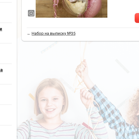
и
←
Набор на выписку №35
ка