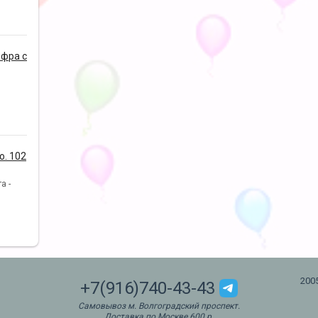
фра с
. 102
а -
200
+7(916)740-43-43
Самовывоз м. Волгоградский проспект.
Доставка по Москве 600 р.