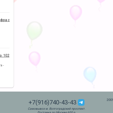
фра с
. 102
а -
200
+7(916)740-43-43
Самовывоз м. Волгоградский проспект.
Доставка по Москве 600 р.