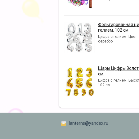
Фольгированная ци
гелием. 102 см
Цифра с гелием. Цвет
серебро.
Шары Цифры Золото
см.
Цифра с гелием. Высот
102 см
lanterns@yandex.ru