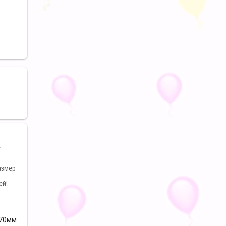
х
азмер
ей!
170мм