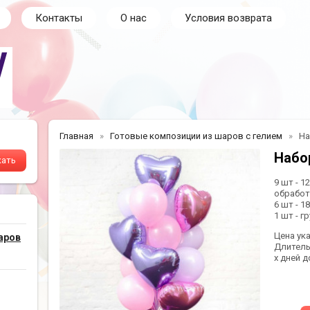
Контакты
О нас
Условия возврата
Главная
Готовые композиции из шаров с гелием
На
Набо
9 шт - 1
обработк
6 шт - 1
1 шт - 
Цена ук
аров
Длитель
х дней д