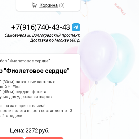
Корзина
(
0
)
+7(916)740-43-43
Самовывоз м. Волгоградский проспект.
Доставка по Москве 600 р.
бор "Фиолетовое сердце"
р "Фиолетовое сердце"
2" (33см) латексные пастель с
ой Hi-Float
8" (45см) сердце - фольга
грузик для удержания шаров
азана за шары с гелием!
ность полета шаров составляет от 3-
о 2-х недель.
Цена:
2272
руб.