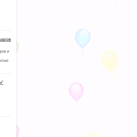
шаров
ров и
исью
и"