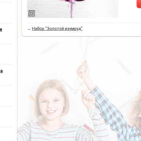
←
Набор "Золотой изумруд"
и
ка