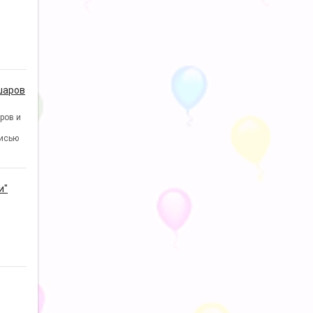
шаров
ров и
исью
и"