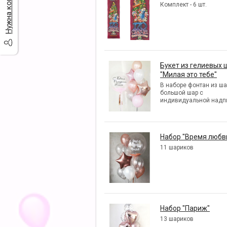
Комплект - 6 шт.
Букет из гелиевых 
"Милая это тебе"
В наборе фонтан из ша
большой шар с
индивидуальной надп
Набор "Время любв
11 шариков
Набор "Париж"
13 шариков