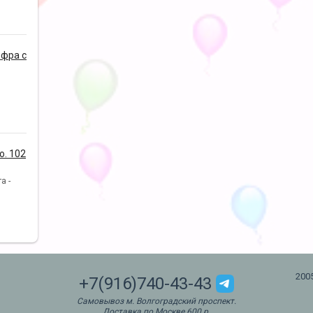
фра с
. 102
а -
200
+7(916)740-43-43
Самовывоз м. Волгоградский проспект.
Доставка по Москве 600 р.