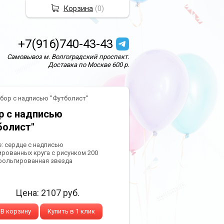
Корзина
(
0
)
+7(916)740-43-43
Самовывоз м. Волгоградский проспект.
Доставка по Москве 600 р.
бор с надписью "Футболист"
р с надписью
болист"
е: сердце с надписью
ированных круга с рисунком 200
фольгированная звезда
Цена:
2107
руб.
В корзину
Купить в 1 клик