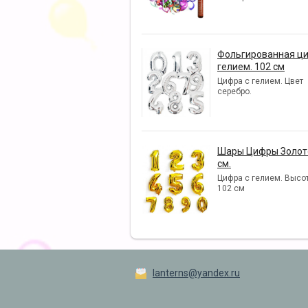
Фольгированная ци
гелием. 102 см
Цифра с гелием. Цвет
серебро.
Шары Цифры Золото
см.
Цифра с гелием. Высот
102 см
lanterns@yandex.ru