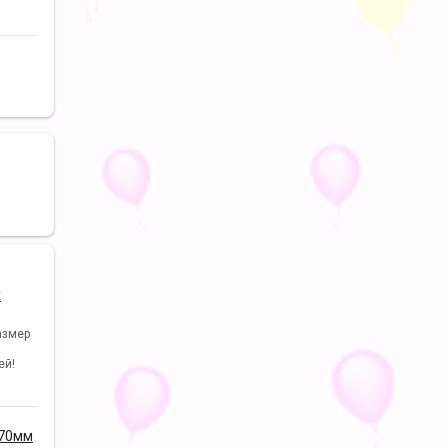
х
азмер
ей!
170мм