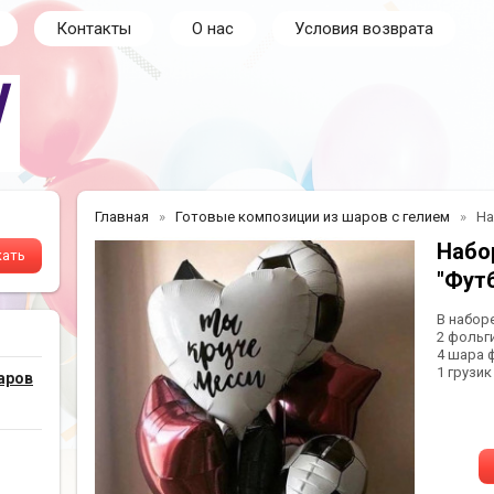
Контакты
О нас
Условия возврата
Главная
Готовые композиции из шаров с гелием
На
Набо
"Фут
В набор
2 фольг
4 шара 
1 грузик
аров