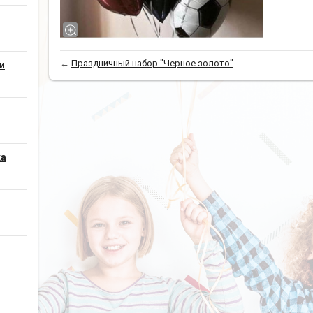
←
Праздничный набор "Черное золото"
и
ка