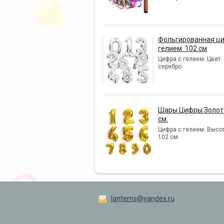
Фольгированная ци
гелием. 102 см
Цифра с гелием. Цвет
серебро.
Шары Цифры Золото
см.
Цифра с гелием. Высот
102 см
lanterns@yandex.ru