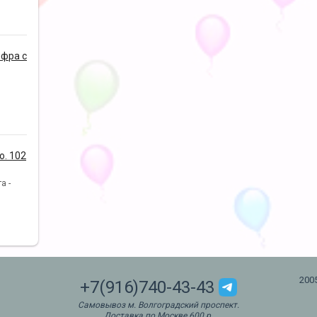
фра с
. 102
а -
200
+7(916)740-43-43
Самовывоз м. Волгоградский проспект.
Доставка по Москве 600 р.