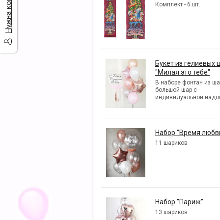
Комплект - 6 шт.
Букет из гелиевых 
"Милая это тебе"
В наборе фонтан из ша
большой шар с
индивидуальной надп
Набор "Время любв
11 шариков
Набор "Париж"
13 шариков