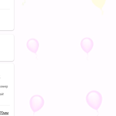
х
азмер
ей!
170мм