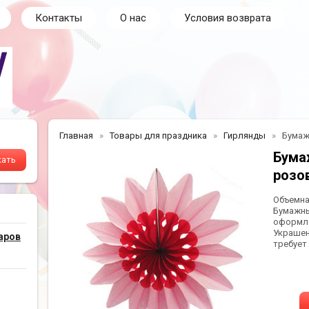
Контакты
О нас
Условия возврата
Главная
Товары для праздника
Гирлянды
Бумаж
Бума
розо
Объемна
Бумажны
оформле
Украшен
аров
требует