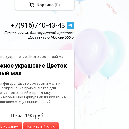
Корзина
(
0
)
+7(916)740-43-43
Самовывоз м. Волгоградский проспект.
Доставка по Москве 600 р.
ное украшение Цветок розовый мал
жное украшение Цветок
вый мал
я фигура -Цветок розовый малый.
е украшения применяются для
ния помещений к празднику.
ие помещения фигурами из бумаги не
 никаких специальных знаний.
Цена:
195
руб.
В корзину
Купить в 1 клик