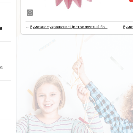
←
Бумажное украшение Цветок желтый бо...
Бума
и
ка