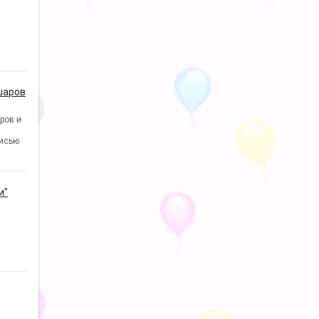
шаров
ров и
исью
и"