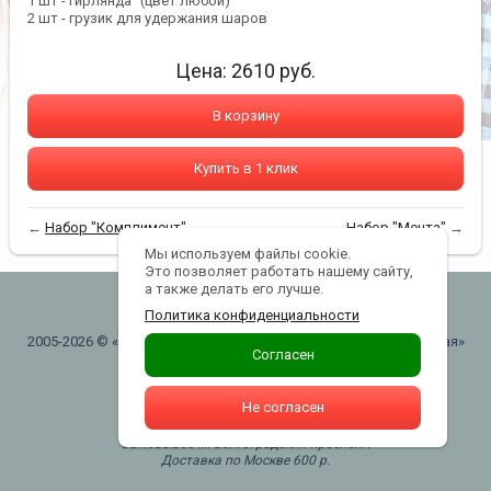
1 шт - гирлянда" (цвет любой)
2 шт - грузик для удержания шаров
Цена:
2610
руб.
В корзину
Купить в 1 клик
←
Набор "Комплимент"
Набор "Мечта"
→
Мы используем файлы cookie.
Это позволяет работать нашему сайту,
а также делать его лучше.
lanterns@yandex.ru
Политика конфиденциальности
2005-2026 © «"ШАРЫВАУ" воздушные шары . Москва. Таганская»
Согласен
Политика конфиденциальности
Не согласен
+7(916)740-43-43
Самовывоз м. Волгоградский проспект.
Доставка по Москве 600 р.