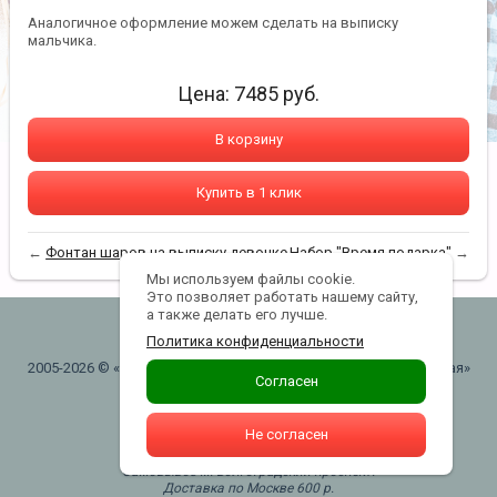
Аналогичное оформление можем сделать на выписку
мальчика.
Цена:
7485
руб.
В корзину
Купить в 1 клик
←
Фонтан шаров на выписку девочке
Набор "Время подарка"
→
Мы используем файлы cookie.
Это позволяет работать нашему сайту,
а также делать его лучше.
lanterns@yandex.ru
Политика конфиденциальности
2005-2026 © «"ШАРЫВАУ" воздушные шары . Москва. Таганская»
Согласен
Политика конфиденциальности
Не согласен
+7(916)740-43-43
Самовывоз м. Волгоградский проспект.
Доставка по Москве 600 р.