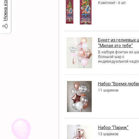
Комплект - 6 шт.
Букет из гелиевых 
"Милая это тебе"
В наборе фонтан из ша
большой шар с
индивидуальной надп
Набор "Время любв
11 шариков
Набор "Париж"
13 шариков