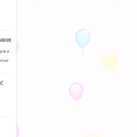
шаров
ров и
исью
и"