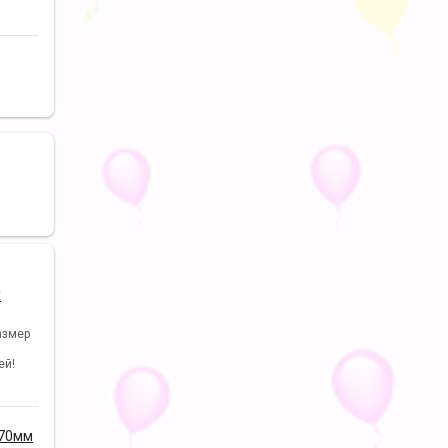
х
азмер
ей!
170мм