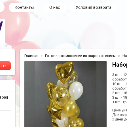
Контакты
О нас
Условия возврата
Главная
Готовые композиции из шаров с гелием
На
Набо
3 шт - 1
обработк
10 шт - 
обработк
2 шт - 1
аров
3 шт - 1
1 шт - 
Цена ук
Длитель
х дней д