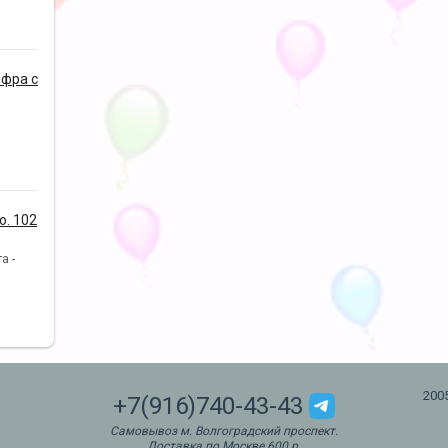
фра с
. 102
а -
200
+7(916)740-43-43
Самовывоз м. Волгоградский проспект.
Доставка по Москве 600 р.