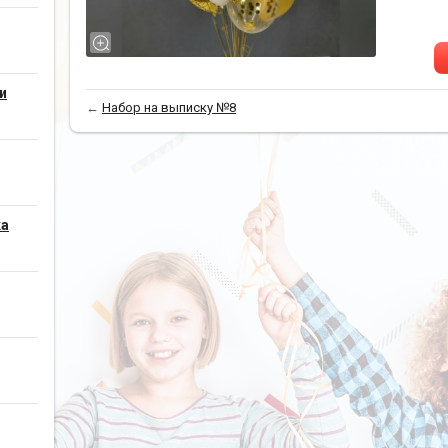
и
←
Набор на выписку №8
ка