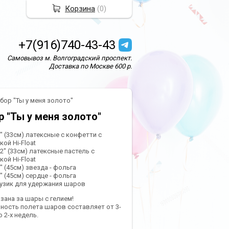
Корзина
(
0
)
+7(916)740-43-43
Самовывоз м. Волгоградский проспект.
Доставка по Москве 600 р.
бор "Ты у меня золото"
р "Ты у меня золото"
2" (33см) латексные с конфетти с
ой Hi-Float
12" (33см) латексные пастель с
ой Hi-Float
8" (45см) звезда - фольга
8" (45см) сердце - фольга
грузик для удержания шаров
азана за шары с гелием!
ность полета шаров составляет от 3-
о 2-х недель.