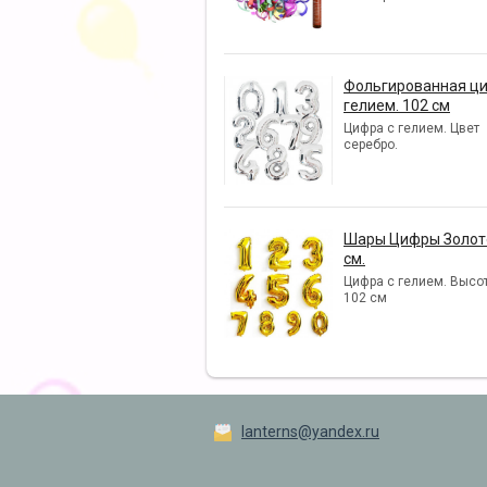
Фольгированная ци
гелием. 102 см
Цифра с гелием. Цвет
серебро.
Шары Цифры Золото
см.
Цифра с гелием. Высот
102 см
lanterns@yandex.ru