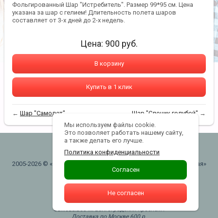
Фольгированный Шар "Истребитель". Размер 99*95 см. Цена
указана за шар с гелием! Длительность полета шаров
составляет от 3-х дней до 2-х недель.
Цена:
900
руб.
В корзину
Купить в 1 клик
←
Шар "Самолет"
Шар "Слоник голубой"
→
Мы используем файлы cookie.
Это позволяет работать нашему сайту,
а также делать его лучше.
lanterns@yandex.ru
Политика конфиденциальности
2005-2026 © «"ШАРЫВАУ" воздушные шары . Москва. Таганская»
Согласен
Политика конфиденциальности
Не согласен
+7(916)740-43-43
Самовывоз м. Волгоградский проспект.
Доставка по Москве 600 р.